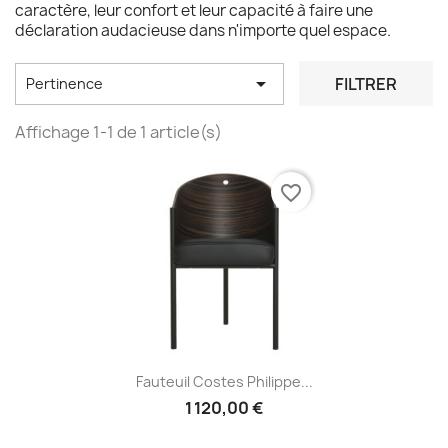
caractère, leur confort et leur capacité à faire une
déclaration audacieuse dans n'importe quel espace.

FILTRER
Pertinence
Affichage 1-1 de 1 article(s)
favorite_border
Fauteuil Costes Philippe...
1 120,00 €