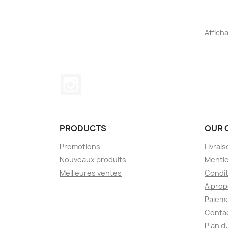
Afficha
Instagram
PRODUCTS
OUR 
Promotions
Livrai
Nouveaux produits
Mentio
Meilleures ventes
Condit
A pro
Paieme
Conta
Plan d