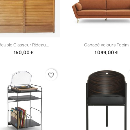
Aperçu rapide
Aperçu rapide


euble Classeur Rideau...
Canapé Velours Topim
150,00 €
1 099,00 €
favorite_border