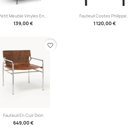
Aperçu rapide
Aperçu rapide


Petit Meuble Vinyles En...
Fauteuil Costes Philippe.
139,00 €
1 120,00 €
favorite_border
Aperçu rapide

Fauteuil En Cuir Dion
649,00 €