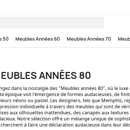
s 50
Meubles Années 60
Meubles Années 70
Meub
EUBLES ANNÉES 80
ngez dans la nostalgie des "Meubles années 80", où le luxe
te époque voit l'émergence de formes audacieuses, de finiti
leurs néons ou pastel. Les designers, tels que Memphis, rej
xpression individuelle à travers des meubles qui sont de vér
ises aux silhouettes inattendues, des canapés aux textures 
acieux. Notre sélection offre un mélange unique de sophisti
 cherchent à faire une déclaration audacieuse dans leur déc