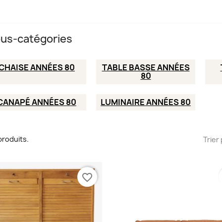
us-catégories
CHAISE ANNÉES 80
TABLE BASSE ANNÉES
80
CANAPÉ ANNÉES 80
LUMINAIRE ANNÉES 80
7 produits.
Trier 
favorite_border