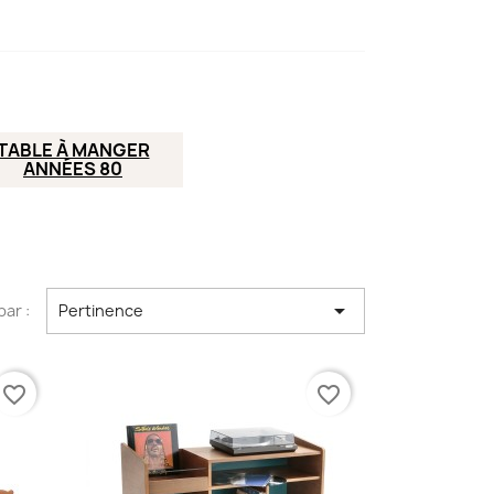
TABLE À MANGER
ANNÉES 80

par :
Pertinence
favorite_border
favorite_border