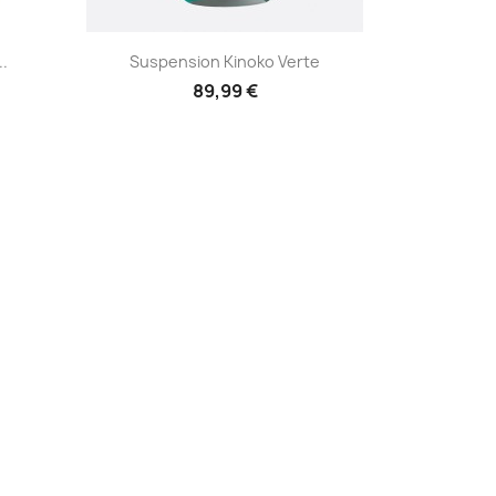
Aperçu rapide

..
Suspension Kinoko Verte
89,99 €