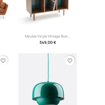
Aperçu rapide

Meuble Vinyle Vintage Bois...
349,00 €
favorite_border
favorite_border