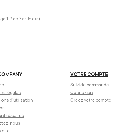
ge 1-7 de 7 article(s)
COMPANY
VOTRE COMPTE
son
Suivi de commande
ns légales
Connexion
ions d'utilisation
Créez votre compte
pos
nt sécurisé
ctez-nous
u site