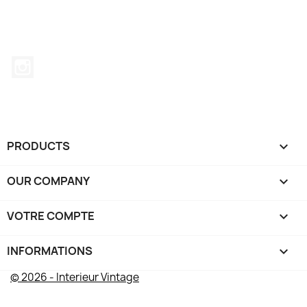
Instagram
PRODUCTS

OUR COMPANY

VOTRE COMPTE

INFORMATIONS
keyboard_arrow_down
© 2026 - Interieur Vintage