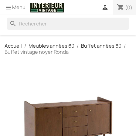
shopping_cart
Menu


(0)
search
Accueil
Meubles années 60
Buffet années 60
Buffet vintage noyer Ronda