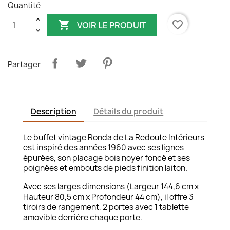
Quantité

favorite_border
VOIR LE PRODUIT
Partager
Description
Détails du produit
Le buffet vintage Ronda de La Redoute Intérieurs
est inspiré des années 1960 avec ses lignes
épurées, son placage bois noyer foncé et ses
poignées et embouts de pieds finition laiton.
Avec ses larges dimensions (Largeur 144,6 cm x
Hauteur 80,5 cm x Profondeur 44 cm), il offre 3
tiroirs de rangement, 2 portes avec 1 tablette
amovible derrière chaque porte.